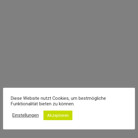
Leonardo Black
programmer
Hendre ritnisl libero ante ut fringilla purus eros quis
liquam estionosa semper.
Diese Website nutzt Cookies, um bestmögliche
Funktionalität bieten zu können.
Persönlicher
E-
Facebook
Twitter
Dribbble
Blog
mail
Einstellungen
Akzeptieren
/
Webseite