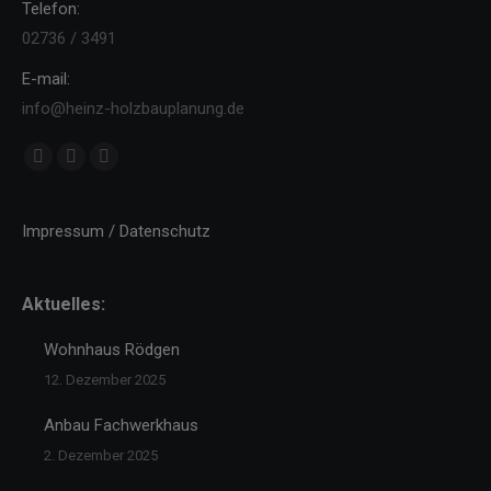
Telefon:
02736 / 3491
E-mail:
info@heinz-holzbauplanung.de
Finden Sie uns auf:
Facebook
YouTube
Instagram
page
page
page
opens
opens
opens
Impressum / Datenschutz
in
in
in
new
new
new
Aktuelles:
window
window
window
Wohnhaus Rödgen
12. Dezember 2025
Anbau Fachwerkhaus
2. Dezember 2025