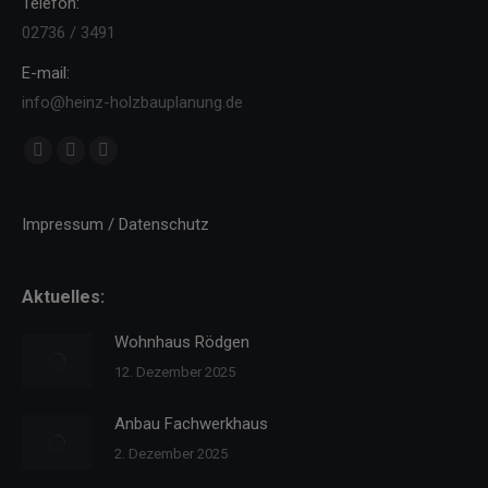
Telefon:
02736 / 3491
E-mail:
info@heinz-holzbauplanung.de
Finden Sie uns auf:
Facebook
YouTube
Instagram
page
page
page
opens
opens
opens
Impressum / Datenschutz
in
in
in
new
new
new
Aktuelles:
window
window
window
Wohnhaus Rödgen
12. Dezember 2025
Anbau Fachwerkhaus
2. Dezember 2025