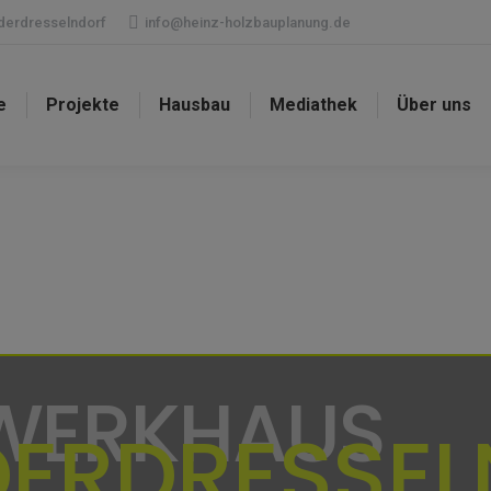
ederdresselndorf
info@heinz-holzbauplanung.de
e
Projekte
Hausbau
Mediathek
Über uns
WERKHAUS
DERDRESSE