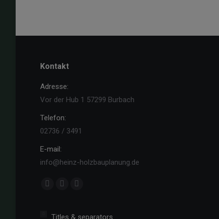
Kontakt
Adresse:
Vor der Hub 1 57299 Burbach
Telefon:
02736 / 3491
E-mail:
info@heinz-holzbauplanung.de
Finden Sie uns auf:
Facebook
YouTube
Instagram
page
page
page
opens
opens
opens
Titles & separators