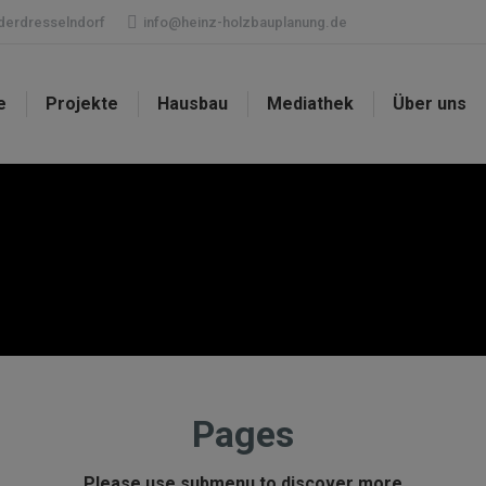
ederdresselndorf
info@heinz-holzbauplanung.de
e
Projekte
Hausbau
Mediathek
Über uns
Pages
Please use submenu to discover more