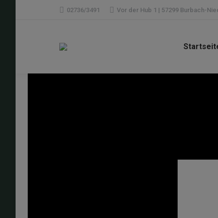
02736/3491
Vor der Hub 1 | 57299 Burbach-Ni
Startseit