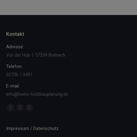
Kontakt
Adresse:
Vor der Hub 1 57299 Burbach
Telefon:
02736 / 3491
E-mail:
info@heinz-holzbauplanung.de
Finden Sie uns auf:
Facebook
YouTube
Instagram
page
page
page
opens
opens
opens
Impressum / Datenschutz
in
in
in