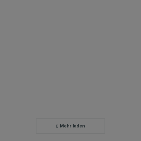
Proin feugiat tincidunt
Product Design
Mehr laden