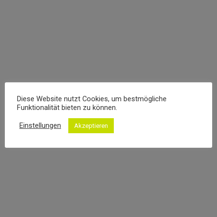
Nullam semper felis quis
Corporate Identity
Diese Website nutzt Cookies, um bestmögliche
Funktionalität bieten zu können.
Einstellungen
Akzeptieren