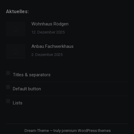
new
new
new
Aktuelles:
window
window
window
Wohnhaus Rödgen
12. Dezember 2025
Anbau Fachwerkhaus
2. Dezember 2025
Titles & separators
Default button
Lists
Dream-Theme — truly
premium WordPress themes