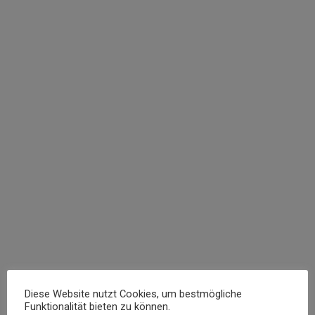
Wohnhaus Rödgen
12. Dezember 2025
Ein Wohnhaus mit versetzten Satteldach und toller
Aussicht in die Natur. Über dem Wohn-/Essbereich
befindet sich ein offen gestalteter Luftraum mit
sichtbarerem Dachstuhl. Das Gebäude ist mit
Einliegerwohnung geplant, die bei Bedarf mit
geringem Planungsaufwand in das Gesamthaus
integriert werden kann. Dadurch ist eine spätere
Nutzung als Einfamilienhaus problemlos möglich.
Entwurf Daten Wohnhaus mit zwei…
Read more
Diese Website nutzt Cookies, um bestmögliche
Funktionalität bieten zu können.