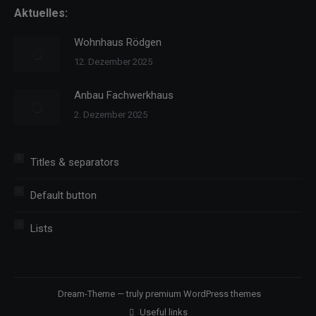
Aktuelles:
window
window
window
Wohnhaus Rödgen
12. Dezember 2025
Anbau Fachwerkhaus
2. Dezember 2025
Titles & separators
Default button
Lists
Dream-Theme — truly
premium WordPress themes
Useful links