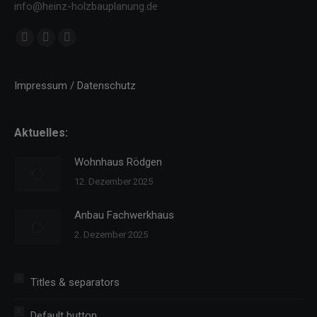
info@heinz-holzbauplanung.de
Finden Sie uns auf:
Facebook
YouTube
Instagram
page
page
page
opens
opens
opens
Impressum / Datenschutz
in
in
in
new
new
new
Aktuelles:
window
window
window
Wohnhaus Rödgen
12. Dezember 2025
Anbau Fachwerkhaus
2. Dezember 2025
Titles & separators
Default button