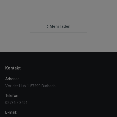
View abum
Mehr laden
Kontakt
Adresse:
Vor der Hub 1 57299 Burbach
Telefon:
02736 / 3491
E-mail: