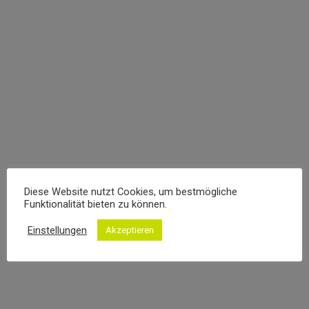
Modern Lifestyle
Dolor a nisl ac nibh venenatis ultricies. Donec ut velit
vitae purus consequat feugiat in sed nisl.
Open album
Diese Website nutzt Cookies, um bestmögliche
Funktionalität bieten zu können.
Einstellungen
Akzeptieren