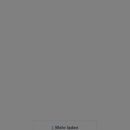
Wild Beauty
Lorem tesque a nisl ac nibh venenatis ultricies.
Donec ut velit vitae purus consequat dolor amet
feugiat in sed.
Open album
Mehr laden