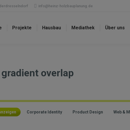
ederdresselndorf
info@heinz-holzbauplanung.de
e
Projekte
Hausbau
Mediathek
Über uns
 gradient overlap
 anzeigen
Corporate Identity
Product Design
Web & M