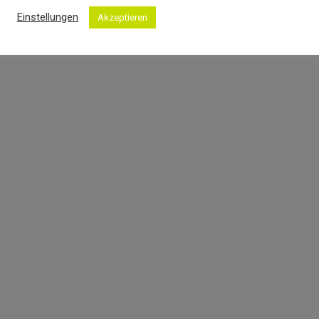
Einstellungen
Akzeptieren
tie interdum pulvinar.