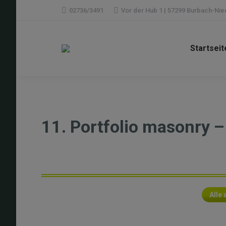
02736/3491
Vor der Hub 1 | 57299 Burbach-Ni
Startseit
11. Portfolio masonry –
Alle