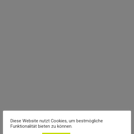
Anbau Würgendorf
5. Mai 2023
Der geplante Anbau schafft einen privaten Bereich
für die Eltern mit Schlafzimmer, Ankleide und Bad. Er
wird über einen Verbindungsflur an den bestehenden
Wohnraum angeschlossen. Durch diesen
Übergangsbereich grenzt sich der neue Baukörper
klar und funktional vom Haupthaus ab, ohne dessen
Struktur zu verändern. Gleichzeitig fügt sich der
Anbau durch seine Form und die angepasste…
Read more
Diese Website nutzt Cookies, um bestmögliche
Funktionalität bieten zu können.