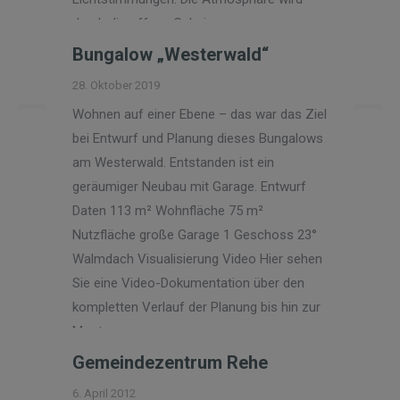
durch die offene Galerie…
Bungalow „Westerwald“
Read more
28. Oktober 2019
Wohnen auf einer Ebene – das war das Ziel
bei Entwurf und Planung dieses Bungalows
am Westerwald. Entstanden ist ein
geräumiger Neubau mit Garage. Entwurf
Daten 113 m² Wohnfläche 75 m²
Nutzfläche große Garage 1 Geschoss 23°
Walmdach Visualisierung Video Hier sehen
Sie eine Video-Dokumentation über den
kompletten Verlauf der Planung bis hin zur
Montage…
Gemeindezentrum Rehe
Read more
6. April 2012