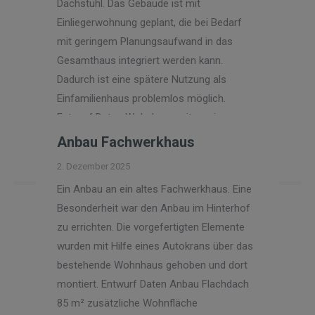
Dachstuhl. Das Gebäude ist mit
Einliegerwohnung geplant, die bei Bedarf
mit geringem Planungsaufwand in das
Gesamthaus integriert werden kann.
Dadurch ist eine spätere Nutzung als
Einfamilienhaus problemlos möglich.
Entwurf Daten Wohnhaus mit zwei…
Anbau Fachwerkhaus
Read more
2. Dezember 2025
Ein Anbau an ein altes Fachwerkhaus. Eine
Besonderheit war den Anbau im Hinterhof
zu errichten. Die vorgefertigten Elemente
wurden mit Hilfe eines Autokrans über das
bestehende Wohnhaus gehoben und dort
montiert. Entwurf Daten Anbau Flachdach
85 m² zusätzliche Wohnfläche