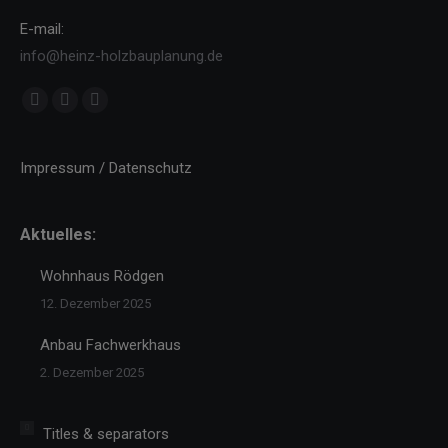
E-mail:
info@heinz-holzbauplanung.de
Finden Sie uns auf:
Facebook
YouTube
Instagram
page
page
page
opens
opens
opens
Impressum / Datenschutz
in
in
in
new
new
new
Aktuelles:
window
window
window
Wohnhaus Rödgen
12. Dezember 2025
Anbau Fachwerkhaus
2. Dezember 2025
Titles & separators