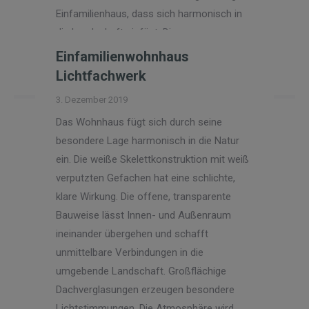
Einfamilienhaus, dass sich harmonisch in
die Landschaft einfügt. Die…
Einfamilienwohnhaus
Read more
Lichtfachwerk
3. Dezember 2019
Das Wohnhaus fügt sich durch seine
besondere Lage harmonisch in die Natur
ein. Die weiße Skelettkonstruktion mit weiß
verputzten Gefachen hat eine schlichte,
klare Wirkung. Die offene, transparente
Bauweise lässt Innen- und Außenraum
ineinander übergehen und schafft
unmittelbare Verbindungen in die
umgebende Landschaft. Großflächige
Dachverglasungen erzeugen besondere
Lichtstimmungen. Die Atmosphäre wird