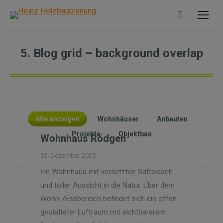
Search:
5. Blog grid – background overlap
Alle anzeigen
Wohnhäuser
Anbauten
Projekte
Objektbau
Wohnhaus Rödgen
12. Dezember 2025
Ein Wohnhaus mit versetzten Satteldach
und toller Aussicht in die Natur. Über dem
Wohn-/Essbereich befindet sich ein offen
gestalteter Luftraum mit sichtbarerem