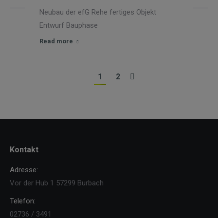
Neubau der efG Rehe fertiges Objekt
Entwurf Bauphase
Read more
1
2
Kontakt
Adresse:
Vor der Hub 1 57299 Burbach
Telefon:
02736 / 3491