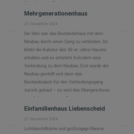
Visualisierung Bauphase
Mehrgenerationenhaus
Read more
27. November 2024
Die Idee war das Bestandshaus mit dem
Neubau durch einen Gang zu verbinden. So
bleibt die Kubatur des 50-er Jahre Hauses
erhalten und es entsteht trotzdem eine
Verbindung zu dem Neubau. Erst wurde der
Neubau gestellt und dann das
Bestandsdach für den Verbindungsgang
zurück gebaut – so wird das Obergeschoss
des Anbaus mit dem Dachgeschoss des…
Einfamilienhaus Liebenscheid
Read more
27. November 2024
Lichtdurchflutete und großzügige Räume