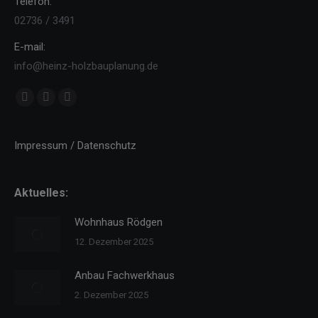
Telefon:
02736 / 3491
E-mail:
info@heinz-holzbauplanung.de
Finden Sie uns auf:
Facebook
YouTube
Instagram
page
page
page
opens
opens
opens
Impressum / Datenschutz
in
in
in
new
new
new
Aktuelles:
window
window
window
Wohnhaus Rödgen
12. Dezember 2025
Anbau Fachwerkhaus
2. Dezember 2025