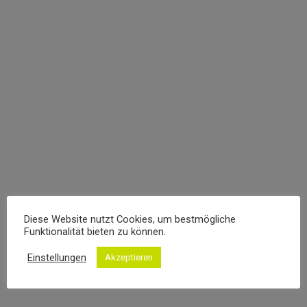
Einfamilienhaus Oberdresselndorf
Diese Website nutzt Cookies, um bestmögliche
WOHNHÄUSER
12. FEBRUAR 2021
Funktionalität bieten zu können.
Einstellungen
Akzeptieren