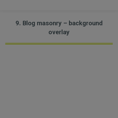
9. Blog masonry – background
overlay
Wohnhaus Rödgen
12. DEZEMBER 2025