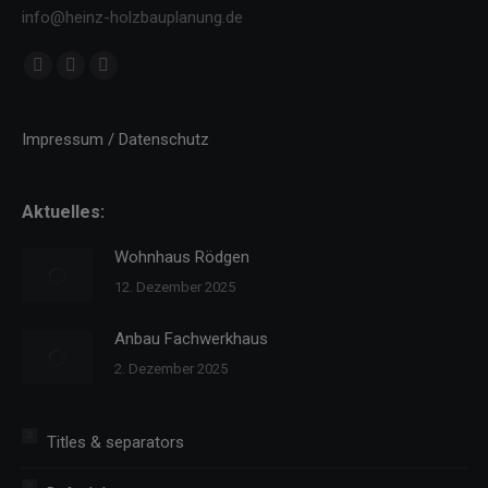
info@heinz-holzbauplanung.de
Finden Sie uns auf:
Facebook
YouTube
Instagram
page
page
page
opens
opens
opens
Impressum / Datenschutz
in
in
in
new
new
new
Aktuelles:
window
window
window
Wohnhaus Rödgen
12. Dezember 2025
Anbau Fachwerkhaus
2. Dezember 2025
Titles & separators