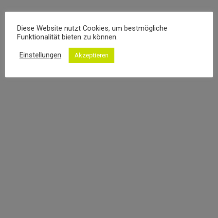
Einfamilienwohnhaus
Lichtfachwerk
Diese Website nutzt Cookies, um bestmögliche
Funktionalität bieten zu können.
3. DEZEMBER 2019
Einstellungen
Akzeptieren
Bungalow „Westerwald“
28. OKTOBER 2019