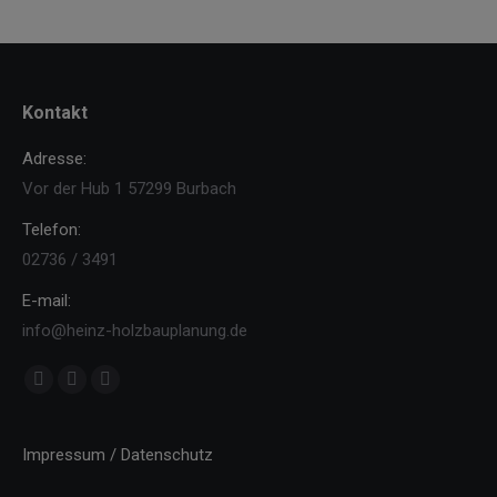
Kontakt
Adresse:
Vor der Hub 1 57299 Burbach
Telefon:
02736 / 3491
E-mail:
info@heinz-holzbauplanung.de
Finden Sie uns auf:
Facebook
YouTube
Instagram
page
page
page
opens
opens
opens
Impressum / Datenschutz
in
in
in