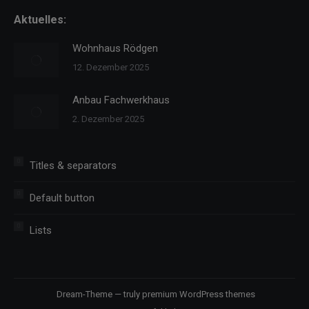
new
new
new
Aktuelles:
window
window
window
Wohnhaus Rödgen
12. Dezember 2025
Anbau Fachwerkhaus
2. Dezember 2025
Titles & separators
Default button
Lists
Dream-Theme — truly
premium WordPress themes