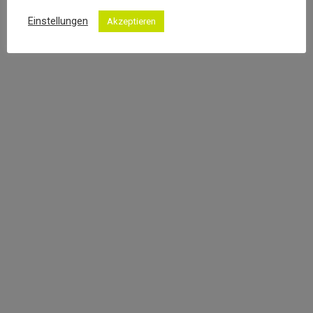
Wohnhäuser
Einstellungen
Akzeptieren
Einfamilienhaus Oberdresselndorf
12. Februar 2021
Ein relativ schmales Grundstück mit einem stark
ansteigenden Gelände von fast 8 Metern – Da kam
schnell die Idee eines sogenanneten „Split-Level-