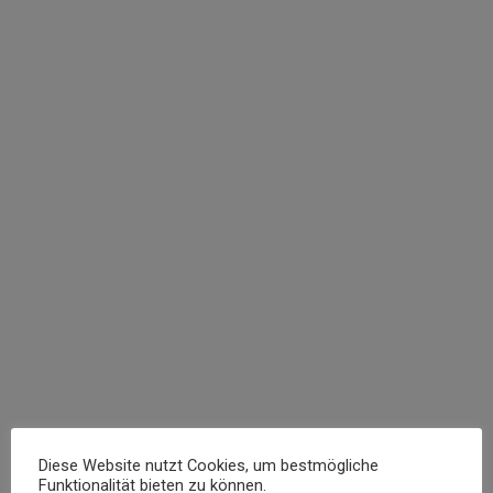
Anbau Würgendorf
5. Mai 2023
Der geplante Anbau schafft einen privaten Bereich
für die Eltern mit Schlafzimmer, Ankleide und Bad. Er
wird über einen Verbindungsflur an den bestehenden
Wohnraum angeschlossen. Durch diesen
Übergangsbereich grenzt sich der neue Baukörper
klar und funktional vom Haupthaus ab, ohne dessen
Struktur zu verändern. Gleichzeitig fügt sich der
Anbau durch seine Form und die angepasste…
Read more
Diese Website nutzt Cookies, um bestmögliche
Funktionalität bieten zu können.